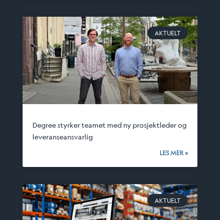
AKTUELT
Degree styrker teamet med ny prosjektleder og
leveranseansvarlig
LES MER »
AKTUELT