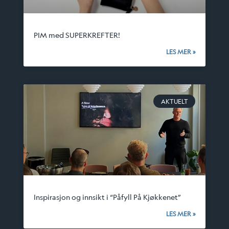
PIM med SUPERKREFTER!
LES MER »
AKTUELT
Inspirasjon og innsikt i “Påfyll På Kjøkkenet”
LES MER »