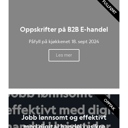
FULLFØRT
Oppskrifter på B2B E-handel
Påfyll på kjøkkenet 18. sept 2024
Les mer
OPPTAK
Jobb lønnsomt og effektivt
med digital handel i usikre