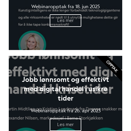
Webinaropptak fra 18. jun 2025
Les mer
OPPTAK
Jobb lønnsomt og effektivt
med digital handel i usikre
tider
Webinaropptak fra 26. apr 2023
Les mer