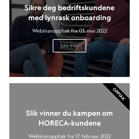
Sikre deg bedriftskundene
med lynrask onboarding
Webinaropptak fra 03. mai 2022
Les mer
OPPTAK
Slik vinner du kampen om
HORECA-kundene
Webinaropptak fra 17. februar 2022