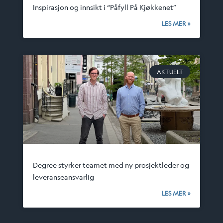
Inspirasjon og innsikt i “Påfyll På Kjøkkenet”
LES MER »
AKTUELT
Degree styrker teamet med ny prosjektleder og
leveranseansvarlig
LES MER »