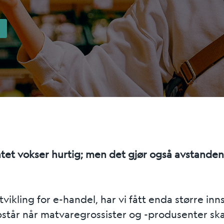
t vokser hurtig; men det gjør også avstanden
kling for e-handel, har vi fått enda større innsi
år når matvaregrossister og -produsenter skal n