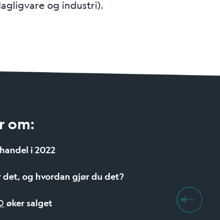
agligvare og industri).
er om:
-handel i 2022
r det, og hvordan gjør du det?
D
øker salget