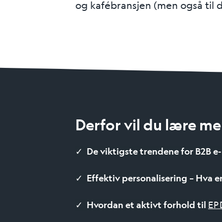
og kafébransjen (men også til d
Derfor vil du lære m
✓
De viktigste trendene for B2B e
✓
Effektiv personalisering – Hva e
✓
Hvordan et aktivt forhold til
EP