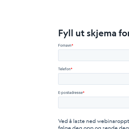
Fyll ut skjema fo
Fornavn
*
Telefon
*
E-postadresse
*
Ved å laste ned webinaropptak
følge deg opp og sende deg 