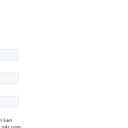
vi kan
n når som