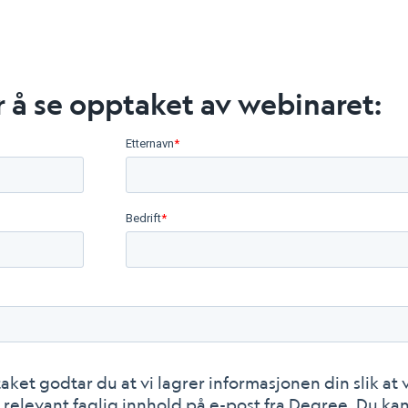
r å se opptaket av webinaret:
Etternavn
*
Bedrift
*
et godtar du at vi lagrer informasjonen din slik at 
relevant faglig innhold på e-post fra Degree. Du ka