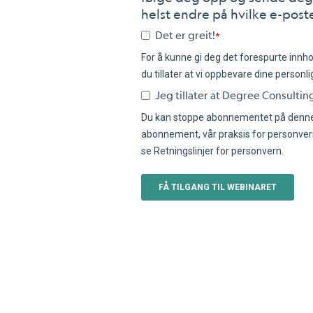
helst endre på hvilke e-poste
Det er greit!
*
For å kunne gi deg det forespurte innh
du tillater at vi oppbevare dine personli
Jeg tillater at Degree Consult
Du kan stoppe abonnementet på denne i
abonnement, vår praksis for personvern 
se Retningslinjer for personvern.