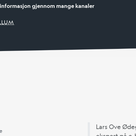
isinformasjon gjennom mange kanaler
LLUM
Lars Ove Ødeg
ekspert på e-