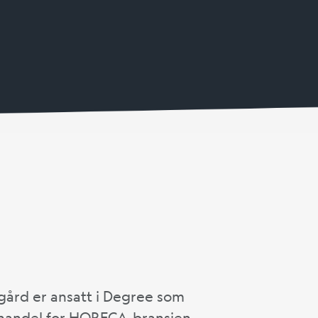
ård er ansatt i Degree som
handel for HORECA-bransjen.