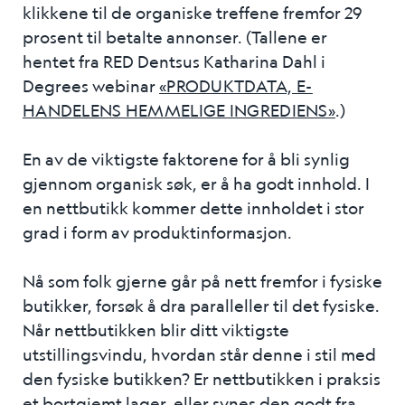
klikkene til de organiske treffene fremfor 29
prosent til betalte annonser. (Tallene er
hentet fra RED Dentsus Katharina Dahl i
Degrees webinar
«
PRODUKTDATA, E-
HANDELENS HEMMELIGE INGREDIENS
»
.)
En av de viktigste faktorene for å bli synlig
gjennom organisk søk, er å ha godt innhold. I
en nettbutikk kommer dette innholdet i stor
grad i form av produktinformasjon.
Nå som folk gjerne går på nett fremfor i fysiske
butikker, forsøk å dra paralleller til det fysiske.
Når nettbutikken blir ditt viktigste
utstillingsvindu, hvordan står denne i stil med
den fysiske butikken? Er nettbutikken i praksis
et bortgjemt lager, eller synes den godt fra