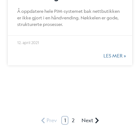
Å oppdatere hele PIM-systemet bak nettbutikken
er ikke gjort i en håndvending. Nøkkelen er gode,
strukturerte prosesser.
12. april 2021
LES MER »
Prev
1
2
Next