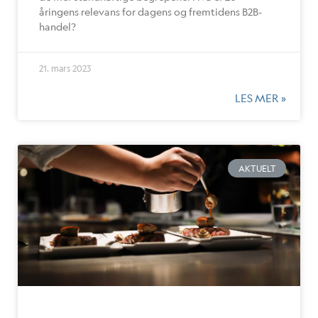
åringens relevans for dagens og fremtidens B2B-
handel?
21. mars 2023
LES MER »
AKTUELT